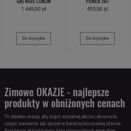
GRL460S LONCIN
POWER 2w1
1 449,00 zł
495,00 zł
Do koszyka
Do koszyka
Zimowe OKAZJE - najlepsze
produkty w obniżonych cenach
To idealna okazja, aby kupić wysokiej jakości akcesoria,
części zamienne lub sprzęt w bardziej korzystnej ofercie.
Regularnie aktualizujemy listę promocyjnych artykułów,