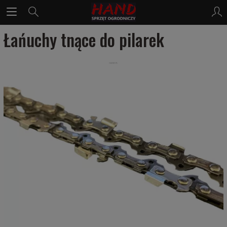
Łańuchy tnące do pilarek