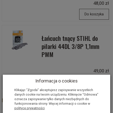
48,00 zł
Do koszyka
Łańcuch tnący STIHL do
pilarki 44DL 3/8P 1,1mm
PMM
49,00 zł
Informacja o cookies
Do koszyka
Klikając “Zgoda” akceptujesz zapisywanie wszystkich
danych cookie na twoim urządzeniu. Kliknięcie “Odmowa”
oznacza zapisywanie tylko danych niezbędnych do
Łańcuch tnący LONGER do
funkcjonowania strony. Więcej informacji o cookie w
polityce prywatności
.