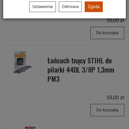
pilarki 56DL 325" 1,3mm
Ustawienia
Odmowa
Zgoda
50,00 zł
Do koszyka
Łańcuch tnący STIHL do
pilarki 44DL 3/8P 1,3mm
PM3
53,00 zł
Do koszyka