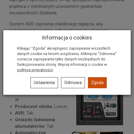
prądnica z miedzianym uzwojeniem gwarantuje
niezawodność działania.
System AVR zapewnia stabilizację napięcia, aby
zabezpieczyć zasilane odbiorniki przed wahaniami
napięcia.
Informacja o cookies
Czujnik oleju wyłączy agregat przy niskim poziomie oleju
Klikając “Zgoda” akceptujesz zapisywanie wszystkich
danych cookie na twoim urządzeniu. Kliknięcie “Odmowa”
zabezpieczając silnik przed zatarciem.
oznacza zapisywanie tylko danych niezbędnych do
Dane techniczne:
funkcjonowania strony. Więcej informacji o cookie w
polityce prywatności
.
Marka
: Loncin
Wymiary (dł. x szer. x wys.)
:
Ustawienia
Odmowa
Zgoda
590 x 430 x 467 mm
Moc rozruchowa - 1F
: 3100
W
Producent silnika
: Loncin
AVR:
Tak
Gniazdo ładowania
akumulatorów
: Tak
Automatyczne