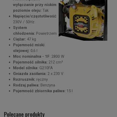
wyłączanie przy niskim
poziomie oleju:
Tak
Napięcie/częstotliwość
:
230V / 50Hz
System
chłodzenia:
Powietrzem
Ciężar:
47 kg
Pojemność miski
olejowej:
0,6 l
Moc nominalna - 1F
: 2800 W
Pojemność silnika:
212 cm³
Model silnika:
G210FA
Gniazda zasilania:
2 x 230 V
Rozrusznik:
ręczny
Rodzaj paliwa:
Benzyna
Pojemność zbiornika paliwa:
15 l
Polecane produkty