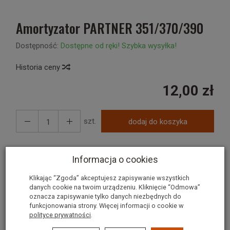
Amortyzator PARTNER 351/370/390
Dostępność:
Dostępne od ręki! Szybka wysyłka!
Historia ceny
12,00 zł
szt.
dodaj do koszyka
Informacja o cookies
Amortyzator Partner
Klikając “Zgoda” akceptujesz zapisywanie wszystkich
danych cookie na twoim urządzeniu. Kliknięcie “Odmowa”
stosowany w modelach: 351, 370, 390, 420 | Ikra KSB 3940
oznacza zapisywanie tylko danych niezbędnych do
| McCulloch Mac 438, 442 | Electrolux 2115 (530 05 32-75)
funkcjonowania strony. Więcej informacji o cookie w
polityce prywatności
.