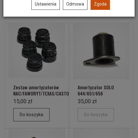
Ustawienia
Odmowa
Zgoda
Polecane produkty
Zestaw amortyzatorów
Amortyzator SOLO
NAC/FAWORYT/TEXAS/CASTORAMA
644/651/656
15,00 zł
35,00 zł
Do koszyka
Do koszyka