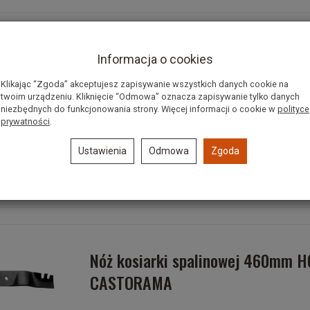
Nóż kosiarki spalinowej 456mm 
Informacja o cookies
Klikając “Zgoda” akceptujesz zapisywanie wszystkich danych cookie na
twoim urządzeniu. Kliknięcie “Odmowa” oznacza zapisywanie tylko danych
niezbędnych do funkcjonowania strony. Więcej informacji o cookie w
polityce
prywatności
.
Nóż kosiarki spalinowej 460mm 
Ustawienia
Odmowa
Zgoda
SATTON
Nóż kosiarki spalinowej 460mm
CASTORAMA