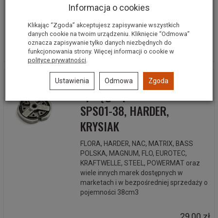
pojemności 45 i 52 cm3
Informacja o cookies
Klikając “Zgoda” akceptujesz zapisywanie wszystkich
25,00 zł
danych cookie na twoim urządzeniu. Kliknięcie “Odmowa”
oznacza zapisywanie tylko danych niezbędnych do
Do koszyka
funkcjonowania strony. Więcej informacji o cookie w
polityce prywatności
.
Ustawienia
Odmowa
Zgoda
Sprzęgło pilarki NAC
SPS01-38, HARDER,
KRYSIAK
FLORA, HARDER, NAC, MATRIX, BASS
POLSKA, MAGNUM, FLO, EUROTEC,
KRAFTWELLE, STEEL, POWERMAT oraz
wiele innych marek dostępnych w
marketach i w bezpośredniej sprzedaży o
pojemności 38cm3
29,00 zł