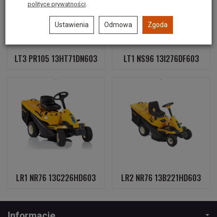
polityce prywatności
.
Ustawienia
Odmowa
Zgoda
LT3 PR105 13HT71DN603
LT1 NS96 13I276DF603
LR1 NR76 13C226HD603
LR2 NR76 13B221HD603
Informacje