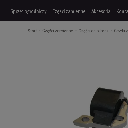
Sprzęt ogrodniczy
Części zamienne
Akcesoria
Konta
Start
Części zamienne
Części do pilarek
Cewki 