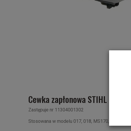
Cewka zapłonowa STIHL
Zastępuje nr 11304001302
Stosowana w modelu 017, 018, MS170, MS170C