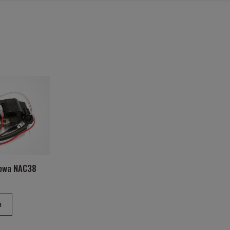
nowa NAC38
a