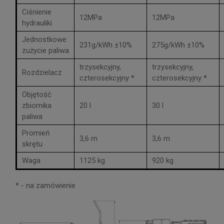
Ciśnienie
12MPa
12MPa
hydrauliki
Jednostkowe
231g/kWh ±10%
275g/kWh ±10%
zużycie paliwa
trzysekcyjny,
trzysekcyjny,
Rozdzielacz
czterosekcyjny *
czterosekcyjny *
Objętość
zbiornika
20 l
30 l
paliwa
Promień
3,6 m
3,6 m
skrętu
Waga
1125 kg
920 kg
* - na zamówienie