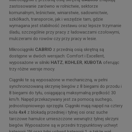
zastosowanie zarówno w rolnictwie, sektorze
komunalnym, leśnictwie, winiarstwie, sadownictwie,
szkółkach, transporcie, jak i wszędzie tam, gdzie
wymagana jest stabilność zestawu oraz lepsze trzymanie
śladu, szczególnie przy pracy z ładowaczami czołowymi,
mulczerami do rowów czy przy pracy w lesie.
Mikrociągniki
CABRIO
z przednią osią skrętną są
dostępne w dwóch wersjach: Comfort i Excellent,
wyposażone w silniki
HATZ
,
KOHLER
,
KUBOTA
oferując
trzy różne wersje mocy.
Ciągniki te są wyposażone w mechaniczną, w pełni
synchronizowaną skrzynię biegów z 8 biegami do przodu i
8 biegami do tyłu, osiągającą maksymalną prędkość 30
km/h. Napęd przekazywany jest za pomocą suchego,
jednostopniowego sprzęgła. Ciągniki mają napęd na cztery
koła
4x4
z blokadą przedniej i tylnej osi oraz suche
tarczowe hamulce umieszczone wewnątrz tylnej skrzyni
biegów. Wyposażone są w przedni trzypunktowy uchwyt
kategorii 1N oraz tylni uchwyt kategorii 1, a także wał