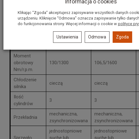
Informacja o cookies
kW/KM
Klikając “Zgoda” akceptujesz zapisywanie wszystkich danych cook
Max obroty
urządzeniu. Kliknięcie “Odmowa” oznacza zapisywanie tylko danyc
silnika
2800
2800
do funkcjonowania strony. Więcej informacji o cookie w
polityce pr
obr/min
Ustawienia
Odmowa
Zgoda
Pojemność
1464
1649
silnika cm3
Moment
obrotowy
130/1300
106,5/1600
Nm/r.p.m.
Chłodzenie
cieczą
cieczą
silnika
Ilość
3
3
cylindrów
mechaniczna,
mechaniczna,
Przekładnia
zsynchronizowana
zsynchronizowana
jednostopniowe
jednostopniowe
Sprzęgło
suche lub
suche lub