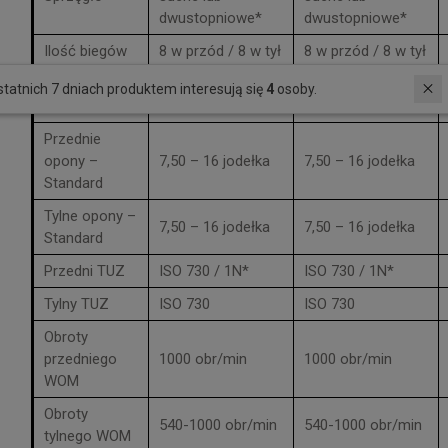
dwustopniowe*
dwustopniowe*
Ilość biegów
8 w przód / 8 w tył
8 w przód / 8 w tył
Zakres
W ostatnich 7 dniach produktem interesują się
4
osoby.
0,8 – 30
0,8 – 30
prędkości
Przednie
opony –
7,50 – 16 jodełka
7,50 – 16 jodełka
Standard
Tylne opony –
7,50 – 16 jodełka
7,50 – 16 jodełka
Standard
Przedni TUZ
ISO 730 / 1N*
ISO 730 / 1N*
Tylny TUZ
ISO 730
ISO 730
Obroty
przedniego
1000 obr/min
1000 obr/min
WOM
Obroty
540-1000 obr/min
540-1000 obr/min
tylnego WOM