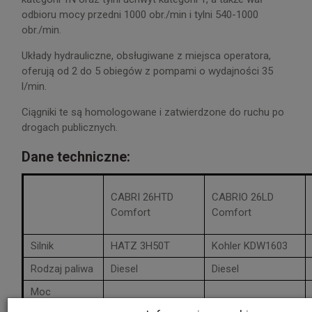
odbioru mocy przedni 1000 obr./min i tylni 540-1000
obr./min.
Układy hydrauliczne, obsługiwane z miejsca operatora,
oferują od 2 do 5 obiegów z pompami o wydajności 35
l/min.
Ciągniki te są homologowane i zatwierdzone do ruchu po
drogach publicznych.
Dane techniczne:
CABRI 26HTD
CABRIO 26LD
Comfort
Comfort
Silnik
HATZ 3H50T
Kohler KDW1603
Rodzaj paliwa
Diesel
Diesel
Moc
wyjściowa
19/26
19/26