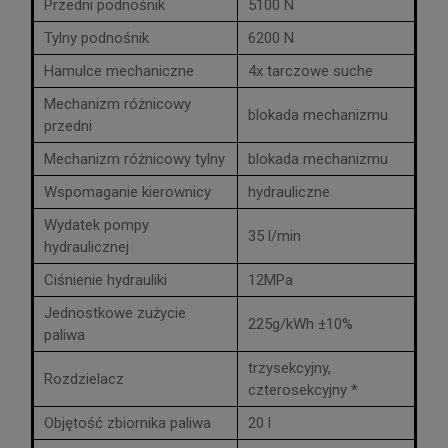
Przedni podnośnik
5100 N
Tylny podnośnik
6200 N
Hamulce mechaniczne
4x tarczowe suche
Mechanizm różnicowy
blokada mechanizmu
przedni
Mechanizm różnicowy tylny
blokada mechanizmu
Wspomaganie kierownicy
hydrauliczne
Wydatek pompy
35 l/min
hydraulicznej
Ciśnienie hydrauliki
12MPa
Jednostkowe zużycie
225g/kWh ±10%
paliwa
trzysekcyjny,
Rozdzielacz
czterosekcyjny *
Objętość zbiornika paliwa
20 l