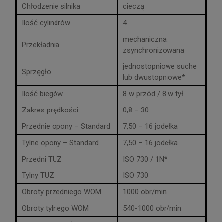
Chłodzenie silnika
cieczą
Ilość cylindrów
4
mechaniczna,
Przekładnia
zsynchronizowana
jednostopniowe suche
Sprzęgło
lub dwustopniowe*
Ilość biegów
8 w przód / 8 w tył
Zakres prędkości
0,8 – 30
Przednie opony – Standard
7,50 – 16 jodełka
Tylne opony – Standard
7,50 – 16 jodełka
Przedni TUZ
ISO 730 / 1N*
Tylny TUZ
ISO 730
Obroty przedniego WOM
1000 obr/min
Obroty tylnego WOM
540-1000 obr/min