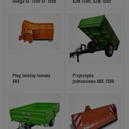
śniegu SF-1200 SF-1500
AZM-120H, AZM-150H
Pług śnieżny łamany
Przyczepka
SRS
jednoosiowa ANS-1300