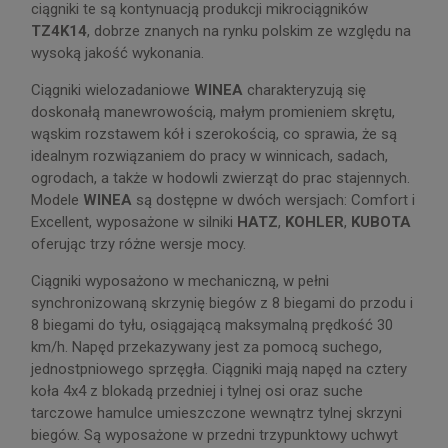
ciągniki te są kontynuacją produkcji mikrociągników
TZ4K14
, dobrze znanych na rynku polskim ze względu na
wysoką jakość wykonania.
Ciągniki wielozadaniowe
WINEA
charakteryzują się
doskonałą manewrowością, małym promieniem skrętu,
wąskim rozstawem kół i szerokością, co sprawia, że są
idealnym rozwiązaniem do pracy w winnicach, sadach,
ogrodach, a także w hodowli zwierząt do prac stajennych.
Modele
WINEA
są dostępne w dwóch wersjach: Comfort i
Excellent, wyposażone w silniki
HATZ
,
KOHLER
,
KUBOTA
oferując trzy różne wersje mocy.
Ciągniki wyposażono w mechaniczną, w pełni
synchronizowaną skrzynię biegów z 8 biegami do przodu i
8 biegami do tyłu, osiągającą maksymalną prędkość 30
km/h. Napęd przekazywany jest za pomocą suchego,
jednostpniowego sprzęgła. Ciągniki mają napęd na cztery
koła 4x4 z blokadą przedniej i tylnej osi oraz suche
tarczowe hamulce umieszczone wewnątrz tylnej skrzyni
biegów. Są wyposażone w przedni trzypunktowy uchwyt