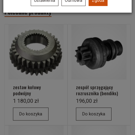
Ustawienia
Odmowa
Zgoda
Polecane produkty
zestaw kołowy
zespół sprzęgający
podwójny
rozrusznika (bendiks)
1 180,00 zł
196,00 zł
Do koszyka
Do koszyka