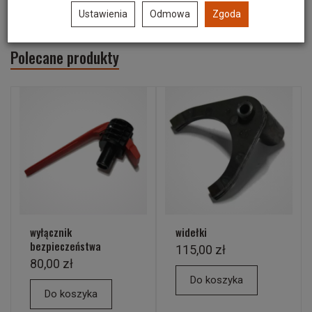
Ustawienia
Odmowa
Zgoda
Polecane produkty
wyłącznik
widełki
bezpieczeństwa
115,00 zł
80,00 zł
Do koszyka
Do koszyka