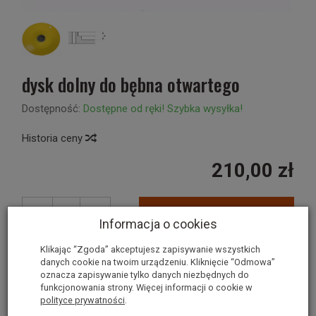
dysk dolny do bębna otwartego
Dostępność:
Dostępne od ręki! Szybka wysyłka!
Historia ceny
210,00 zł
szt.
dodaj do koszyka
Informacja o cookies
Klikając “Zgoda” akceptujesz zapisywanie wszystkich
danych cookie na twoim urządzeniu. Kliknięcie “Odmowa”
oznacza zapisywanie tylko danych niezbędnych do
funkcjonowania strony. Więcej informacji o cookie w
nr.kat. 9475225
polityce prywatności
.
wymiar A=12 mm