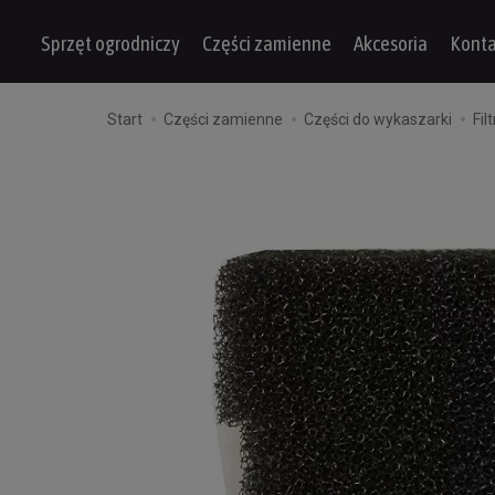
Sprzęt ogrodniczy
Części zamienne
Akcesoria
Konta
Start
Części zamienne
Części do wykaszarki
Fil