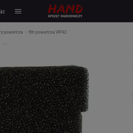
kt
try powietrza
filtr powietrza VIP42