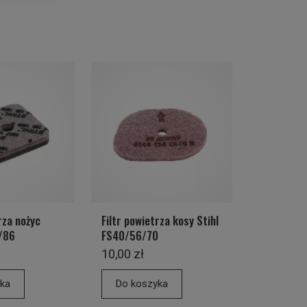
rza nożyc
Filtr powietrza kosy Stihl
/86
FS40/56/70
10,00 zł
ka
Do koszyka