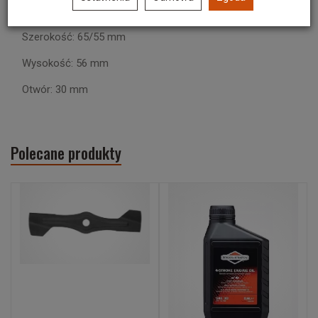
Długość: 145 mm
Szerokość: 65/55 mm
Wysokość: 56 mm
Otwór: 30 mm
Polecane produkty