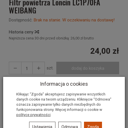
Filtr powietrza Loncin LC1P70FA
WEIBANG
Dostępność:
Brak na stanie. W oczekiwaniu na dostawę!
Historia ceny
Najniższa cena 30 dni przed obniżką:
26,00 zł brutto
24,00 zł
szt.
dodaj do koszyka
Informacja o cookies
Filtr powietrza Loncin LC1P70FA
Klikając “Zgoda” akceptujesz zapisywanie wszystkich
danych cookie na twoim urządzeniu. Kliknięcie “Odmowa”
WEIBANG
oznacza zapisywanie tylko danych niezbędnych do
funkcjonowania strony. Więcej informacji o cookie w
polityce prywatności
.
STOSOWANY W SILNIKACH LONCIN -
LC1P70FA
NR. ORYGINALNY:
180130289-0001
Ustawienia
Odmowa
Zgoda