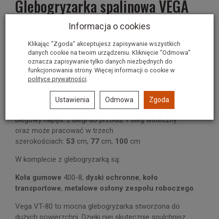
Glebogryzarka spalinowa VEGA
VT- 80 LONCIN
Informacja o cookies
Glebogryzarka posiada silnik firmy
Loncin
o potężnej
Klikając “Zgoda” akceptujesz zapisywanie wszystkich
3
pojemności
212 cm
i wysokim momencie obrotowym
danych cookie na twoim urządzeniu. Kliknięcie “Odmowa”
bez problemu poradzi sobie w każdych warunkach.
oznacza zapisywanie tylko danych niezbędnych do
funkcjonowania strony. Więcej informacji o cookie w
polityce prywatności
.
Uchwyt prowadzący jest regulowany w pionie i w
poziomie, dając użytkownikowi większą swobodę pracy.
Ustawienia
Odmowa
Zgoda
Glebogryzarka
VEGA VT-80
została wyposażona w trzy
biegowy napęd: 2 biegi do przodu, 1 bieg wsteczny
oraz
może pracować w trzech
szerokościach:
53
cm,
77
cm,
100
cm
W komplecie z glebogryzarką są:
Koła gumowe
400-8,
dyski ochronne
,
koło
transportowe
,
metalowe osłony zespołu roboczego
.
Vega VT-80 to mocna glebogryzarka stworzona do
dużych powierzchni. Dzięki niej skutecznie spulchnisz