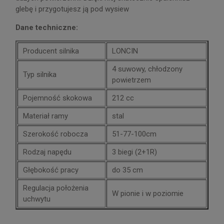
glebę i przygotujesz ją pod wysiew
Dane techniczne:
Producent silnika
LONCIN
4 suwowy, chłodzony
Typ silnika
powietrzem
Pojemność skokowa
212 cc
Materiał ramy
stal
Szerokość robocza
51-77-100cm
Rodzaj napędu
3 biegi (2+1R)
Głębokość pracy
do 35 cm
Regulacja położenia
W pionie i w poziomie
uchwytu