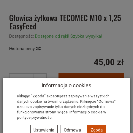
Głowica żyłkowa TECOMEC M10 x 1,25
EasyFeed
Dostępność:
Dostępne od ręki! Szybka wysyłka!
Historia ceny
45,00 zł
szt.
dodaj do koszyka
Informacja o cookies
Klikając “Zgoda” akceptujesz zapisywanie wszystkich
danych cookie na twoim urządzeniu. Kliknięcie “Odmowa”
Głowica żyłkowa TECOMEC M10 x
oznacza zapisywanie tylko danych niezbędnych do
funkcjonowania strony. Więcej informacji o cookie w
1,25 EasyFeed
polityce prywatności
.
Łatwe nawijanie żyłki bez rozbierania głowicy!!!!!
Ustawienia
Odmowa
Zgoda