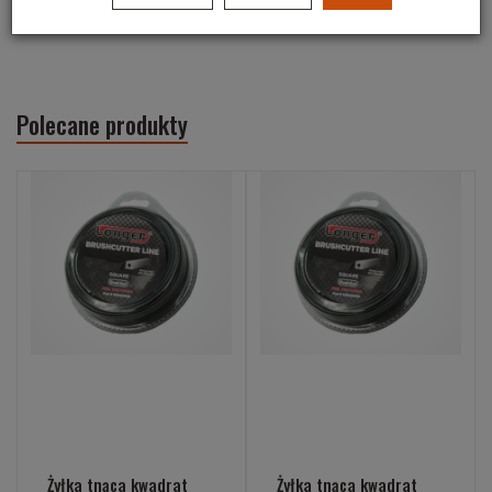
Średnica: 102cm
Polecane produkty
Żyłka tnąca kwadrat
Żyłka tnąca kwadrat