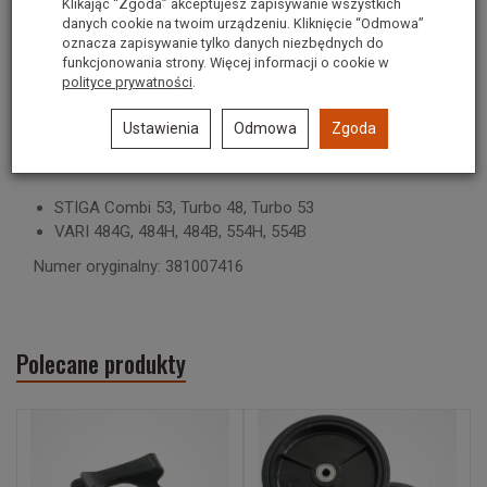
Klikając “Zgoda” akceptujesz zapisywanie wszystkich
Średnica koła 200mm
danych cookie na twoim urządzeniu. Kliknięcie “Odmowa”
oznacza zapisywanie tylko danych niezbędnych do
Średnica osi koła 12 mm
funkcjonowania strony. Więcej informacji o cookie w
polityce prywatności
.
Długość osi koła 49 mm
Łożyska kulkowe
Ustawienia
Odmowa
Zgoda
Modele
:
STIGA Combi 53, Turbo 48, Turbo 53
VARI 484G, 484H, 484B, 554H, 554B
Numer oryginalny: 381007416
Polecane produkty