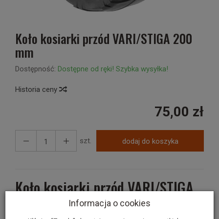
Koło kosiarki przód VARI/STIGA 200
mm
Dostępność:
Dostępne od ręki! Szybka wysyłka!
Historia ceny
75,00 zł
szt.
dodaj do koszyka
Koło kosiarki przód VARI/STIGA
200 mm
Informacja o cookies