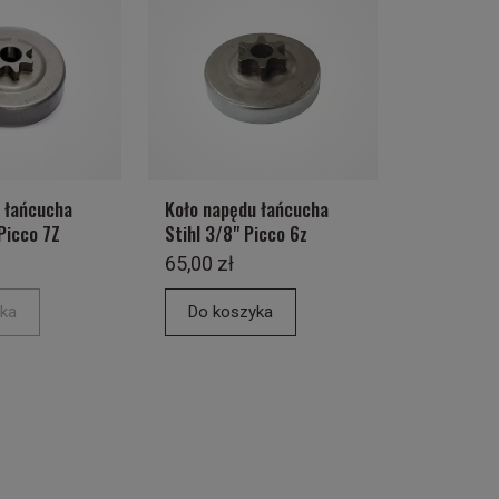
 łańcucha
Koło napędu łańcucha
Picco 7Z
Stihl 3/8" Picco 6z
65,00 zł
ka
Do koszyka