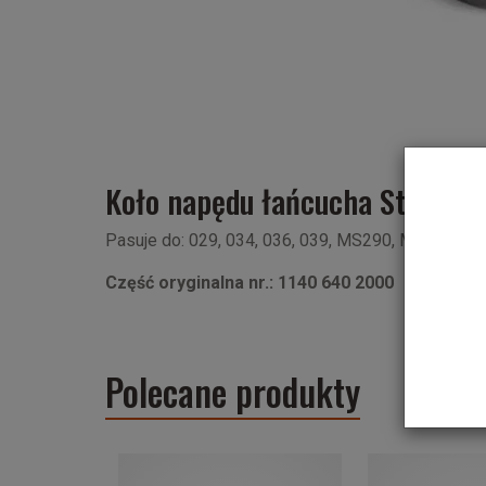
Koło napędu łańcucha Stihl 3/8
Pasuje do: 029, 034, 036, 039, MS290, MS360, 
Część oryginalna nr.: 1140 640 2000
Polecane produkty