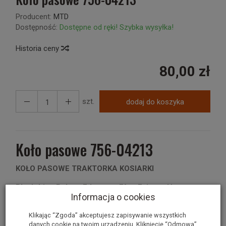
Producent:
MTD
Dostępność:
Dostępne od ręki! Szybka wysyłka!
Historia ceny
80,00 zł
szt.
dodaj do koszyka
Koło pasowe 756-04213
KOŁO PASOWE TRAKTORKA KOSIARKI
Black-Line Bolens Edenparc Efco Fairway Harry
Informacja o cookies
Mastercut Mtd Oleo-Mac Raiffeisen Sarp Silverline
Silverline Verts Loisirs Yardman
Klikając “Zgoda” akceptujesz zapisywanie wszystkich
danych cookie na twoim urządzeniu. Kliknięcie “Odmowa”