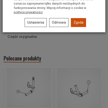
MTD IDLR:V TYPE x 2.94
oznacza zapisywanie tylko danych niezbędnych do
funkcjonowania strony. Więcej informacji o cookie w
Średnica: 74,5mm
polityce prywatności
.
Wysokość: 23mm
Ustawienia
Odmowa
Zgoda
Otwór: 9,5mm
Część oryginalna
Polecane produkty