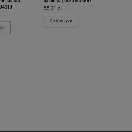
oło pasowa
napinacz paska MURRAY
-04310
55,01 zł
Do koszyka
ka