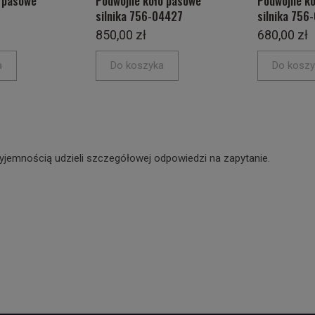
o pasowe
Podwójne koło pasowe
Podwójne k
silnika 756-04427
silnika 756
850,00 zł
680,00 zł
a
Do koszyka
Do koszy
yjemnością udzieli szczegółowej odpowiedzi na zapytanie.