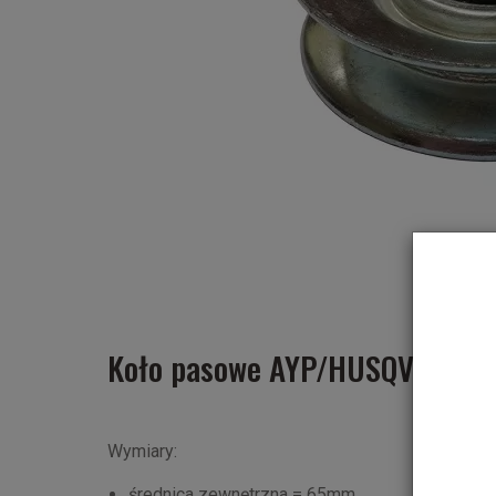
Koło pasowe AYP/HUSQVARNA
Wymiary:
średnica zewnętrzna = 65mm