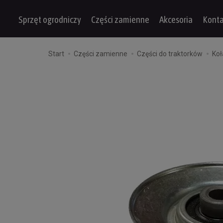
Sprzęt ogrodniczy
Części zamienne
Akcesoria
Konta
Start
Części zamienne
Części do traktorków
Ko