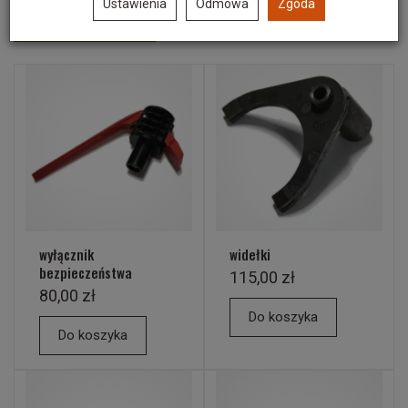
Ustawienia
Odmowa
Zgoda
Polecane produkty
wyłącznik
widełki
bezpieczeństwa
115,00 zł
80,00 zł
Do koszyka
Do koszyka