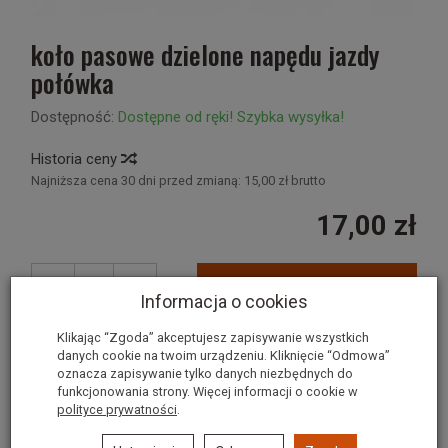
koło pasowe dzielone napędu jazdy
połówka
Dostępność:
Dostępne od ręki! Szybka wysyłka!
Historia ceny
Najniższa cena 30 dni przed zmianą:
15,00 zł brutto
17,00 zł
szt.
dodaj do koszyka
Informacja o cookies
Klikając “Zgoda” akceptujesz zapisywanie wszystkich
danych cookie na twoim urządzeniu. Kliknięcie “Odmowa”
nr.kat. 6070602
oznacza zapisywanie tylko danych niezbędnych do
na komplet 2 szt
funkcjonowania strony. Więcej informacji o cookie w
polityce prywatności
.