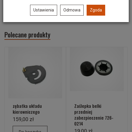
Część oryginalna
Ustawienia
Odmowa
Zgoda
Polecane produkty
zębatka układu
Zaślepka belki
kierowniczego
przedniej
zabezpieczenie 726-
159,00 zł
0214
19,00 zł