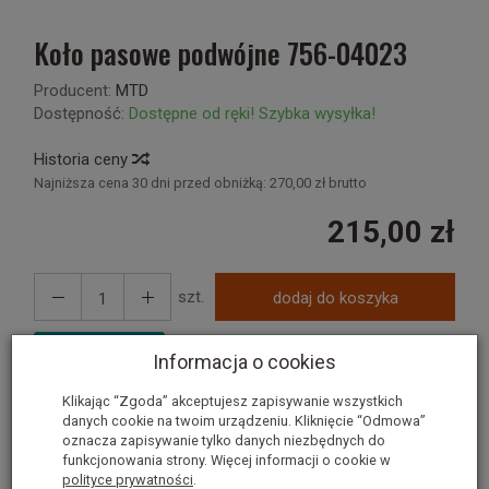
Koło pasowe podwójne 756-04023
Producent:
MTD
Dostępność:
Dostępne od ręki! Szybka wysyłka!
Historia ceny
Najniższa cena 30 dni przed obniżką:
270,00 zł brutto
215,00 zł
szt.
dodaj do koszyka
Informacja o cookies
Klikając “Zgoda” akceptujesz zapisywanie wszystkich
danych cookie na twoim urządzeniu. Kliknięcie “Odmowa”
Koło pasowe podwójne 756-
oznacza zapisywanie tylko danych niezbędnych do
funkcjonowania strony. Więcej informacji o cookie w
04023
polityce prywatności
.