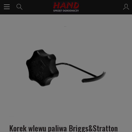
Korek wlewu paliwa Briggs&Stratton