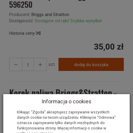
596250
Producent:
Briggs and Stratton
Dostępność:
Dostępne od ręki! Szybka wysyłka!
Historia ceny
35,00 zł
szt.
dodaj do koszyka
Korek paliwa Briggs&Stratton -
część oryginalna
Informacja o cookies
Klikając “Zgoda” akceptujesz zapisywanie wszystkich
Do modeli
: Briggs&Stratton 450E / 500E / 550E
danych cookie na twoim urządzeniu. Kliknięcie “Odmowa”
oznacza zapisywanie tylko danych niezbędnych do
Średnica zewnętrzna:
ok. 63 mm
funkcjonowania strony. Więcej informacji o cookie w