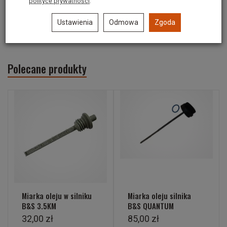
polityce prywatności
.
Średnica od strony wewnętrznej
: ok. 45.8 mm
Ustawienia
Odmowa
Zgoda
Polecane produkty
Miarka oleju w silniku
Miarka oleju silnika
B&S 3.5KM
B&S QUANTUM
32,00 zł
85,00 zł