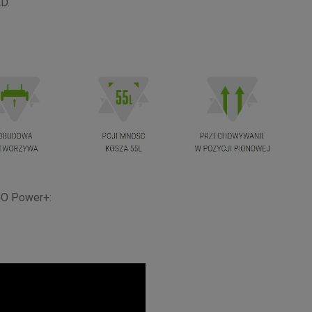
ED.
GO Power+: