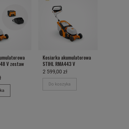
kumulatorowa
Kosiarka akumulatorowa
48 V zestaw
STIHL RMA443 V
2 599,00 zł
ł
Do koszyka
ka