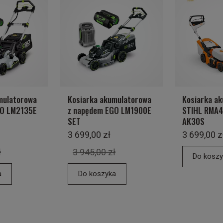
mulatorowa
Kosiarka akumulatorowa
Kosiarka a
GO LM2135E
z napędem EGO LM1900E
STIHL RMA4
SET
AK30S
3 699,00 zł
3 699,00 z
ł
3 945,00 zł
Do koszy
a
Do koszyka