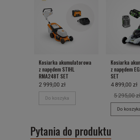
Kosiarka akumulatorowa
Kosiarka aku
z napędem STIHL
z napędem E
RMA248T SET
SET
2 999,00 zł
4 899,00 zł
5 295,00 z
Do koszyka
Do koszyk
Pytania do produktu