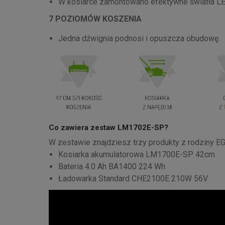
W kosiarce zamontowano efektywne światła L
7 POZIOMÓW KOSZENIA
Jedna dźwignia podnosi i opuszcza obudowę.
Co zawiera zestaw LM1702E-SP?
W zestawie znajdziesz trzy produkty z rodziny E
Kosiarka akumulatorowa LM1700E-SP 42cm
Bateria 4.0 Ah BA1400 224 Wh
Ładowarka Standard CHE2100E 210W 56V