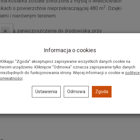
tna kosiarka została stworzona z myślą o właścicielach
2
wnikach o powierzchnie nieprzekraczającej 480 m
. Dzięki
iami i nierównym terenem.
 emitują zanieczyszczenia do środowiska, przy
ającej tą w urządzeniach spalinowym. Jak zawsze bez
in oraz kłopotów z odpalaniem. Wystarczy naładować
Informacja o cookies
Klikając “Zgoda” akceptujesz zapisywanie wszystkich danych cookie na
twoim urządzeniu. Kliknięcie “Odmowa” oznacza zapisywanie tylko danych
niezbędnych do funkcjonowania strony. Więcej informacji o cookie w
polityce
prywatności
.
Kosiarka posiada niezależny silnik elektryczny
Ustawienia
Odmowa
Zgoda
Trawa ładuje się do samego końca i nie ma kłopotu z