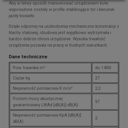
Aby w łatwy sposób manewrować urządzeniem koła
wyposażone zostały w profile stabilizujące tor i kierunek
jazdy kosiarki.
Dzięki odpornej na uszkodzenia mechaniczne konstrukcji z
blachy stalowej, obudowa jest wyjątkowo wytrzymała i
bardzo dobrze chroni urządzenie. Wysoka trwałość
urządzenia pozwala na pracę w trudnych warunkach.
Dane techniczne
Pow. trawnika m²
do 1.800
Ciężar kg
27
Niepewność pomiarowa K m/s²
2,2
Poziom mocy akustycznej
97
gwarantowany LWAd [dB(A)] dB(A)
Niepewność pomiarowa KpA [dB(A)]
2
dB(A)