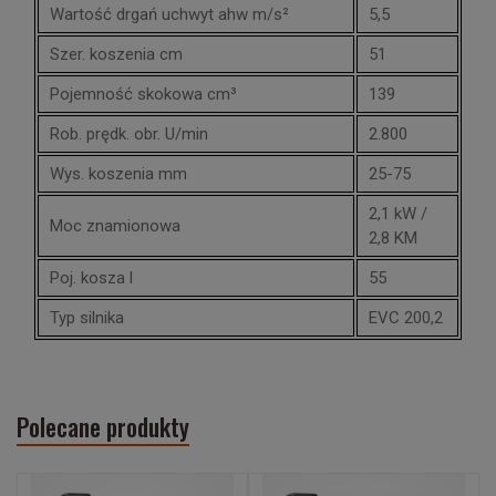
Wartość drgań uchwyt ahw m/s²
5,5
Szer. koszenia cm
51
Pojemność skokowa cm³
139
Rob. prędk. obr. U/min
2.800
Wys. koszenia mm
25-75
2,1 kW /
Moc znamionowa
2,8 KM
Poj. kosza l
55
Typ silnika
EVC 200,2
Polecane produkty