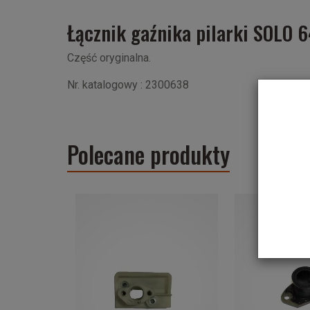
Łącznik gaźnika pilarki SOLO 
Część oryginalna.
Nr. katalogowy : 2300638
Polecane produkty