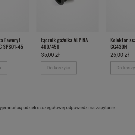
ka Faworyt
Łącznik gaźnika ALPINA
Kolektor ss
C SPS01-45
400/450
CG430N
35,00 zł
26,00 zł
a
Do koszyka
Do koszy
yjemnością udzieli szczegółowej odpowiedzi na zapytanie.