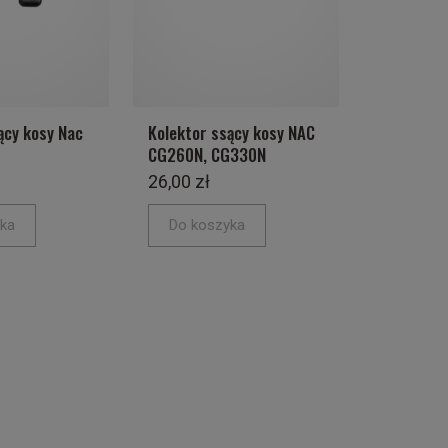
ący kosy Nac
Kolektor ssący kosy NAC
CG260N, CG330N
26,00 zł
ka
Do koszyka