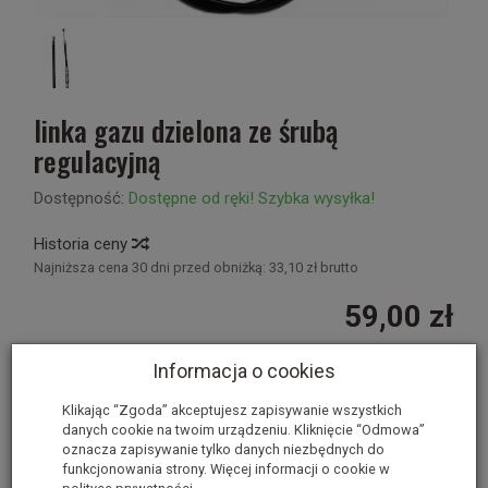
linka gazu dzielona ze śrubą
regulacyjną
Dostępność:
Dostępne od ręki! Szybka wysyłka!
Historia ceny
Najniższa cena 30 dni przed obniżką:
33,10 zł brutto
59,00 zł
Informacja o cookies
szt.
dodaj do koszyka
Klikając “Zgoda” akceptujesz zapisywanie wszystkich
danych cookie na twoim urządzeniu. Kliknięcie “Odmowa”
oznacza zapisywanie tylko danych niezbędnych do
nr.kat. 9942568
funkcjonowania strony. Więcej informacji o cookie w