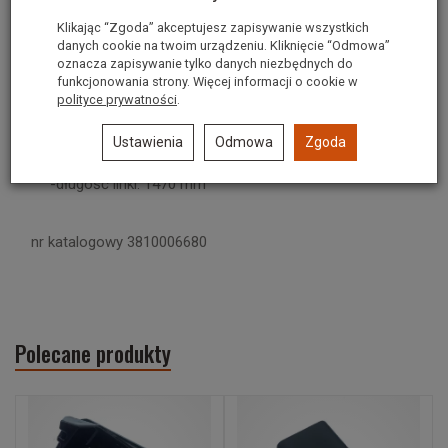
Linka napędu kosiarki CASTEL
Klikając “Zgoda” akceptujesz zapisywanie wszystkich
danych cookie na twoim urządzeniu. Kliknięcie “Odmowa”
GARDEN, ALPINA,STIGA
oznacza zapisywanie tylko danych niezbędnych do
funkcjonowania strony. Więcej informacji o cookie w
polityce prywatności
.
Wymiary:
Linka hamulca
Ustawienia
Odmowa
Zgoda
-długość pancerza: 1165 mm
-długość linki: 1470 mm
nr katalogowy 3810006680
Polecane produkty