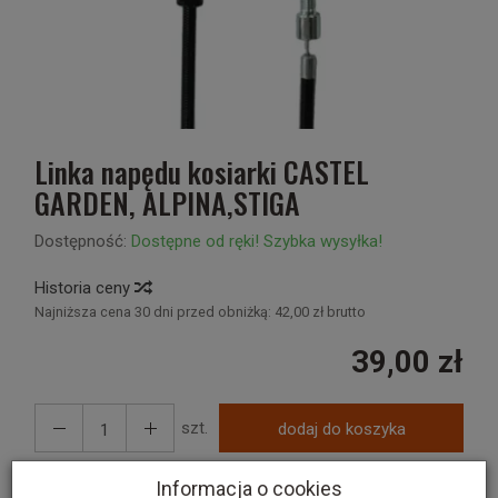
Linka napędu kosiarki CASTEL
GARDEN, ALPINA,STIGA
Dostępność:
Dostępne od ręki! Szybka wysyłka!
Historia ceny
Najniższa cena 30 dni przed obniżką:
42,00 zł brutto
39,00 zł
szt.
dodaj do koszyka
Informacja o cookies