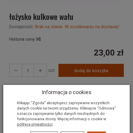
łożysko kulkowe wału
Dostępność:
Brak na stanie. W oczekiwaniu na dostawę!
Historia ceny
23,00 zł
szt.
dodaj do koszyka
Informacja o cookies
Łożysko kulkowe wału korbowego do
Klikając “Zgoda” akceptujesz zapisywanie wszystkich
silnika VARI
danych cookie na twoim urządzeniu. Kliknięcie “Odmowa”
oznacza zapisywanie tylko danych niezbędnych do
funkcjonowania strony. Więcej informacji o cookie w
Łożysko mocowane jest od strony iskrownika
polityce prywatności
.