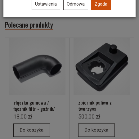
Ustawienia
Odmowa
Zgoda
Polecane produkty
złączka gumowa /
zbiornik paliwa z
łącznik filtr - gaźnik/
tworzywa
13,00 zł
500,00 zł
Do koszyka
Do koszyka