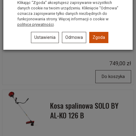
Klikając “Zgoda” akceptujesz zapisywanie wszystkich
danych cookie na twoim urządzeniu. Kliknięcie “Odmowa”
oznacza zapisywanie tylko danych niezbędnych do
funkcjonowania strony. Więcej informacji o cookie w
Wertykulator elektryczny
polityce prywatności
.
AL-KO Combi Care 36 E
Ustawienia
Odmowa
Zgoda
Comfort
749,00 zł
Do koszyka
Kosa spalinowa SOLO BY
AL-KO 126 B