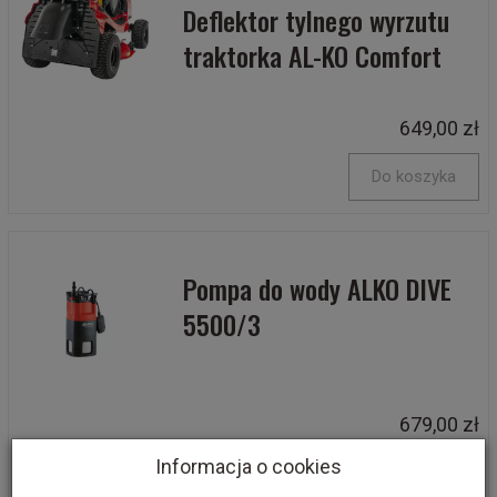
Deflektor tylnego wyrzutu
traktorka AL-KO Comfort
649,00 zł
Do koszyka
Pompa do wody ALKO DIVE
5500/3
679,00 zł
Informacja o cookies
Do koszyka