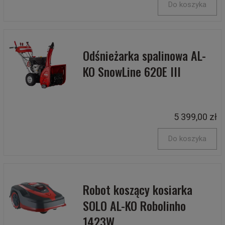
Do koszyka
Odśnieżarka spalinowa AL-
KO SnowLine 620E III
5 399,00 zł
Do koszyka
Robot koszący kosiarka
SOLO AL-KO Robolinho
1423W