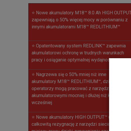
⭐ Nowe akumulatory M18™ 8.0 Ah HIGH OUTPU
zapewniają o 50% więcej mocy w porównaniu z
innymi akumulatorami M18™ REDLITHIUM™
⭐ Opatentowany system REDLINK™ zapewnia
akumulatorowi ochronę w trudnych warunkach
pracy i osiąganie optymalnej wydajności
⭐ Nagrzewa się o 50% mniej niż inne
akumulatory M18™ REDLITHIUM™, dzięki czemu
operatorzy mogą pracować z narzędziami
akumulatorowymi mocniej i dłużej niż kiedykolwi
wcześniej
⭐ Nowe akumulatory HIGH OUTPUT™ umożliwiaj
całkowitą rezygnację z narzędzi sieciowych w