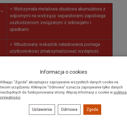
⭐ Wytrzymała metalowa obudowa akumulatora z
T™
odpornymi na wstrząsy separatorami zapobiega
uszkodzeniom związanym z wibracjami i
upadkami
⭐ Wbudowany wskaźnik naładowania pomaga
użytkownikowi zmaksymalizować wydajność
pracy
Informacja o cookies
⭐ Indywidualne monitorowanie ogniw zapewnia
Klikając “Zgoda” akceptujesz zapisywanie wszystkich danych cookie na
optymalne ładowanie i rozładowywanie w celu
twoim urządzeniu. Kliknięcie “Odmowa” oznacza zapisywanie tylko danych
ek
osiągnięcia maksymalnej żywotności
niezbędnych do funkcjonowania strony. Więcej informacji o cookie w
polityce
prywatności
.
Ustawienia
Odmowa
Zgoda
ą
⭐ Kompatybilny ze wszystkimi narzędziami z