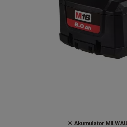
✴️ Akumulator MILWAUK