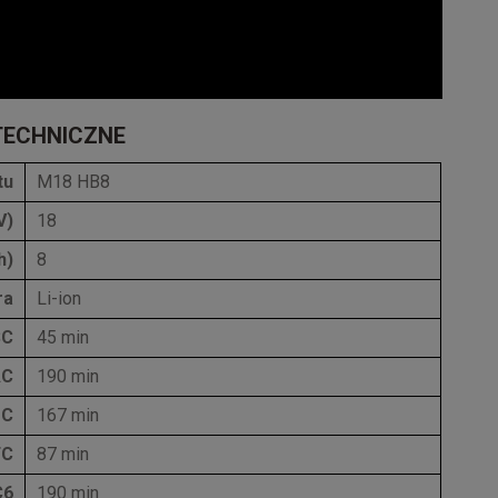
TECHNICZNE
tu
M18 HB8
V)
18
h)
8
ra
Li-ion
SC
45 min
AC
190 min
 C
167 min
FC
87 min
C6
190 min