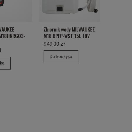
WAUKEE
Zbiornik wody MILWAUKEE
 M18HNRGO3-
M18 BPFP-WST 15L 18V
949,00 zł
ł
Do koszyka
ka