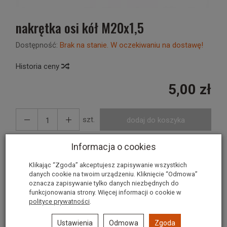
nakrętka osi kół M20x1,5
Dostępność:
Brak na stanie. W oczekiwaniu na dostawę!
Historia ceny
5,00 zł
szt.
dodaj do koszyka
Informacja o cookies
Nakrętka osi kół m20
Klikając “Zgoda” akceptujesz zapisywanie wszystkich
danych cookie na twoim urządzeniu. Kliknięcie “Odmowa”
oznacza zapisywanie tylko danych niezbędnych do
nr kat. 146
funkcjonowania strony. Więcej informacji o cookie w
polityce prywatności
.
Ustawienia
Odmowa
Zgoda