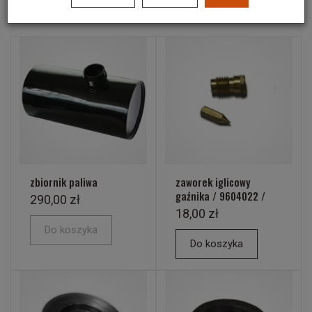
Polecane produkty
zbiornik paliwa
zaworek iglicowy
gaźnika / 9604022 /
290,00 zł
18,00 zł
Do koszyka
Do koszyka