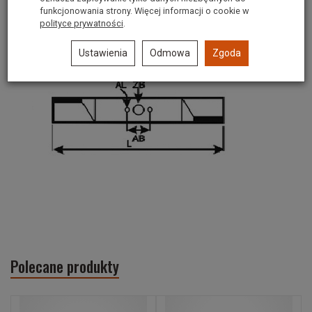
funkcjonowania strony. Więcej informacji o cookie w
Średnica otworu zewnętrznego
polityce prywatności
.
9*9mm
[AL]
Ustawienia
Odmowa
Zgoda
Polecane produkty