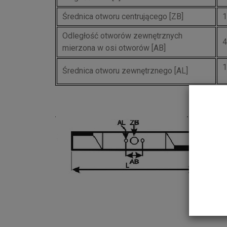
Średnica otworu centrującego [ZB]
Odległość otworów zewnętrznych
mierzona w osi otworów [AB]
Średnica otworu zewnętrznego [AL]