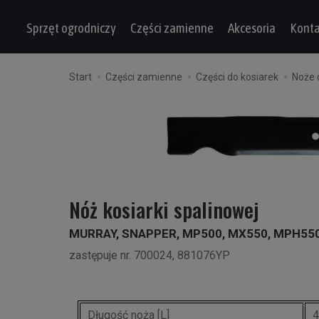
Sprzęt ogrodniczy
Części zamienne
Akcesoria
Konta
Start
Części zamienne
Części do kosiarek
Noże 
Nóż kosiarki spalinowej
MURRAY, SNAPPER, MP500, MX550, MPH550
zastępuje nr. 700024, 881076YP
Długość noża [L]