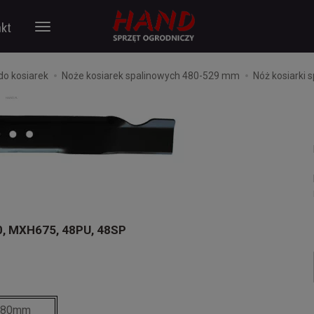
kt
do kosiarek
Noże kosiarek spalinowych 480-529 mm
Nóż kosiark
, MXH675, 48PU, 48SP
480mm