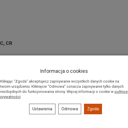
C, CR
78mm
Informacja o cookies
,50mm
Klikając “Zgoda” akceptujesz zapisywanie wszystkich danych cookie na
twoim urządzeniu. Kliknięcie “Odmowa” oznacza zapisywanie tylko danych
0mm
niezbędnych do funkcjonowania strony. Więcej informacji o cookie w
polityce
prywatności
.
5*8,5mm
Ustawienia
Odmowa
Zgoda