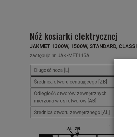
Nóż kosiarki elektrycznej
JAKMET 1300W, 1500W, STANDARD, CLASSI
zastępuje nr. JAK-MET115A
Długość noża [L]
3
Średnica otworu centrującego [ZB]
17
Odległość otworów zewnętrznych
7
mierzona w osi otworów [AB]
Średnica otworu zewnętrznego [AL]
8,