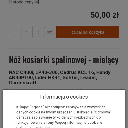
Historia ceny
50,00 zł
szt.
dodaj do koszyka
Nóż kosiarki spalinowej - mielący
NAC C400i, LP40-300, Cedrus KCL 16, Handy
AN40P100, Lider HK41, Schter, Leader,
Gardenkraft
Długość noża [L]
395mm
Informacja o cookies
Średnica otworu centrującego
15mm
Klikając “Zgoda” akceptujesz zapisywanie wszystkich
[ZB]
danych cookie na twoim urządzeniu. Kliknięcie “Odmowa”
oznacza zapisywanie tylko danych niezbędnych do
Odległość otworów
funkcjonowania strony. Więcej informacji o cookie w
zewnętrznych mierzona w osi
60mm
polityce prywatności
.