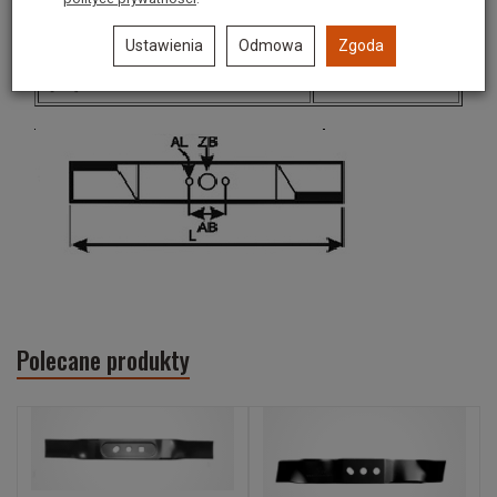
otworów [AB]
Ustawienia
Odmowa
Zgoda
Średnica otworu zewnętrznego
15,5*18x12,5mm
[AL]
Polecane produkty