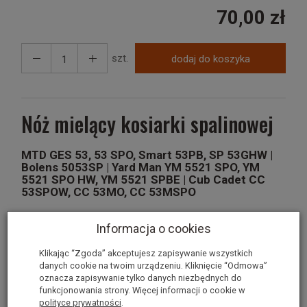
70,00 zł
szt.
dodaj do koszyka
Nóż mielący kosiarki spalinowej
MTD GES 53, 53 SPO, Smart 53PB, SP 53GHW |
Bolens 5053SP | Yard Man YM 5521 SPO, YM
5521 SPO HW, YM 5521 SPBE | Cub Cadet CC
53SPOW, CC 53MO, CC 53MSPO
742-0741, 742-04100, 742-0828
Informacja o cookies
Długość noża [L]
532mm
Klikając “Zgoda” akceptujesz zapisywanie wszystkich
danych cookie na twoim urządzeniu. Kliknięcie “Odmowa”
Średnica otworu centrującego [ZB]
"MISIEK"
oznacza zapisywanie tylko danych niezbędnych do
funkcjonowania strony. Więcej informacji o cookie w
Odległość otworów zewnętrznych
63,5mm
polityce prywatności
.