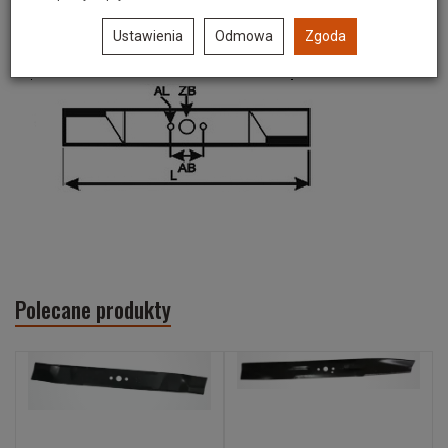
mierzona w osi otworów [AB]
Ustawienia
Odmowa
Zgoda
Średnica otworu zewnętrznego [AL]
8*8mm
Polecane produkty