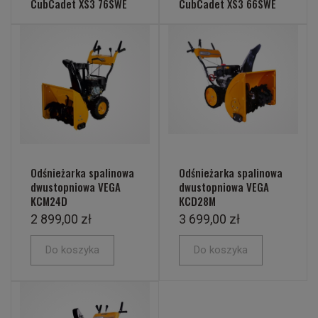
CubCadet XS3 76SWE
CubCadet XS3 66SWE
Odśnieżarka spalinowa
Odśnieżarka spalinowa
dwustopniowa VEGA
dwustopniowa VEGA
KCM24D
KCD28M
2 899,00 zł
3 699,00 zł
Do koszyka
Do koszyka