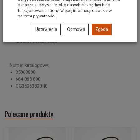
oznacza zapisywanie tylko danych niezbędnych do
funkcjonowania strony. Więcej informacji o cookie w
Pasuje do kosiarek:
polityce prywatności
.
CastelGarden NG464TR
Honda 465CSD
Ustawienia
Odmowa
Zgoda
Stiga Turbo47
Makita PM48S, 480S
Numer katalogowy:
35063800
664 063 800
CG35063800H0
Polecane produkty