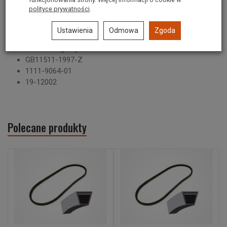
polityce prywatności
.
Pasuje do kosiarek:
NAC C460V, S460VH, S510V, S510VH, X510V, X510VH
Ustawienia
Odmowa
Zgoda
Numer katalogowy:
GB11511-1997-Z
1111-9064-01
19-12002
Polecane produkty