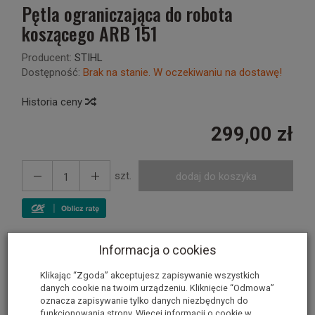
Pętla ograniczająca do robota
koszącego ARB 151
Producent:
STIHL
Dostępność:
Brak na stanie. W oczekiwaniu na dostawę!
Historia ceny
299,00 zł
szt.
dodaj do koszyka
Informacja o cookies
Pętla ograniczająca do robota
Klikając “Zgoda” akceptujesz zapisywanie wszystkich
koszącego STIHL iMow ARB 151
danych cookie na twoim urządzeniu. Kliknięcie “Odmowa”
oznacza zapisywanie tylko danych niezbędnych do
funkcjonowania strony. Więcej informacji o cookie w