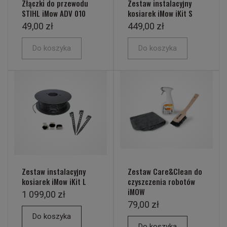
Złączki do przewodu
Zestaw instalacyjny
STIHL iMow ADV 010
kosiarek iMow iKit S
49,00 zł
449,00 zł
Do koszyka
Do koszyka
Zestaw instalacyjny
Zestaw Care&Clean do
kosiarek iMow iKit L
czyszczenia robotów
iMOW
1 099,00 zł
79,00 zł
Do koszyka
Do koszyka