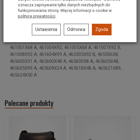
oznacza zapisywanie tylko danych niezbędnych do
NUMER ORYG.
1001200, 1001200MA, 1001194MA,
funkcjonowania strony. Więcej informacji o cookie w
1001195MA
polityce prywatności
.
385000X68, 385002X50, 385002X78, 385002X108 B,
Ustawienia
Odmowa
Zgoda
405000X8 D, 405012X108 B, 425002X99 B, 425615X99 A,
425618X48 B, 425620X99 B, 425621X108 B, 461000X8 A,
461001X68 A, 461004X92, 461005X68 A, 461007X92 B,
461008X92 A, 461604X99 A, 465305X92 B, 465306X8,
465600X31 A, 465600X48 A, 465600X8 A, 465605X48,
465605X99 A, 465609X24 A, 465618X48 A, 465621X89,
465624X50 A
Polecane produkty