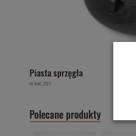
Piasta sprzęgła
nr kat. 201
Polecane produkty