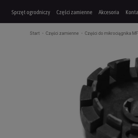
Sprzęt ogrodniczy
Części zamienne
Akcesoria
Konta
Start
Części zamienne
Części do mikrociągnika M