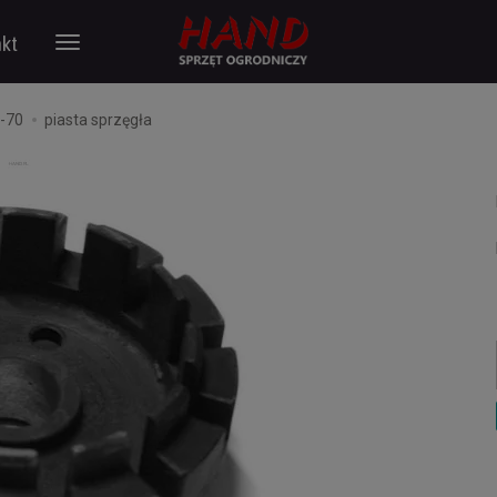
kt
F-70
piasta sprzęgła