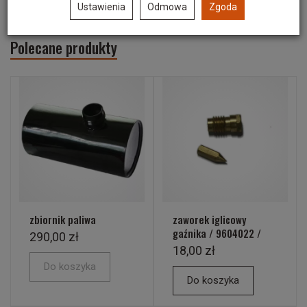
Ustawienia
Odmowa
Zgoda
Polecane produkty
zbiornik paliwa
zaworek iglicowy
gaźnika / 9604022 /
290,00 zł
18,00 zł
Do koszyka
Do koszyka