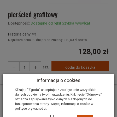
pierścień grafitowy
Dostępność:
Dostępne od ręki! Szybka wysyłka!
Historia ceny
Najniższa cena 30 dni przed zmianą:
110,00 zł brutto
128,00 zł
szt.
dodaj do koszyka
W ostatnich 7 dniach produktem interesują się
3
osoby.
Informacja o cookies
Klikając “Zgoda” akceptujesz zapisywanie wszystkich
danych cookie na twoim urządzeniu. Kliknięcie “Odmowa”
Pierścień grafitowy
oznacza zapisywanie tylko danych niezbędnych do
funkcjonowania strony. Więcej informacji o cookie w
polityce prywatności
.
nr kat. 123