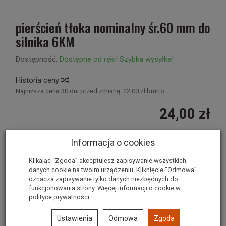
pierścień tłoka nominalny śr.60 mm do
silnika 6KM
Dostępność:
Dostępne od ręki! Szybka wysyłka!
Historia ceny
Najniższa cena 30 dni przed zmianą:
22,00 zł brutto
24,00 zł
Informacja o cookies
szt.
dodaj do koszyka
Klikając “Zgoda” akceptujesz zapisywanie wszystkich
danych cookie na twoim urządzeniu. Kliknięcie “Odmowa”
oznacza zapisywanie tylko danych niezbędnych do
funkcjonowania strony. Więcej informacji o cookie w
polityce prywatności
.
Polecane produkty
Ustawienia
Odmowa
Zgoda