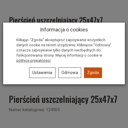
Pierścień uszczelniający 25x47x7
Informacja o cookies
Dostępność:
Dostępne od ręki! Szybka wysyłka!
Klikając “Zgoda” akceptujesz zapisywanie wszystkich
Historia ceny
danych cookie na twoim urządzeniu. Kliknięcie “Odmowa”
oznacza zapisywanie tylko danych niezbędnych do
8,00 zł
funkcjonowania strony. Więcej informacji o cookie w
polityce prywatności
.
szt.
dodaj do koszyka
Ustawienia
Odmowa
Zgoda
Pierścień uszczelniający 25x47x7
Numer katalogowy: 124505