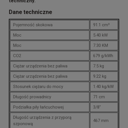
techniczny.
Dane techniczne
Pojemność skokowa
91.1 cm³
Moc
5.40 kW
Moc
7.30 KM
CO2
679 g/kWh
Ciężar urządzenia bez paliwa
7.5 kg
Ciężar urządzenia bez paliwa
9.22 kg
Stosunek ciężaru do mocy
1.40 kg/kW
Długość prowadnicy
71 cm
Podziałka piły łańcuchowej
3/8"
Długość urządzenia z przyporą
467 mm
szponową