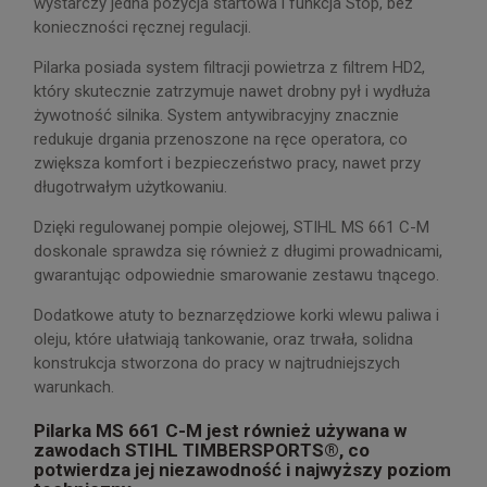
wystarczy jedna pozycja startowa i funkcja Stop, bez
konieczności ręcznej regulacji.
Pilarka posiada system filtracji powietrza z filtrem HD2,
który skutecznie zatrzymuje nawet drobny pył i wydłuża
żywotność silnika. System antywibracyjny znacznie
redukuje drgania przenoszone na ręce operatora, co
zwiększa komfort i bezpieczeństwo pracy, nawet przy
długotrwałym użytkowaniu.
Dzięki regulowanej pompie olejowej, STIHL MS 661 C-M
doskonale sprawdza się również z długimi prowadnicami,
gwarantując odpowiednie smarowanie zestawu tnącego.
Dodatkowe atuty to beznarzędziowe korki wlewu paliwa i
oleju, które ułatwiają tankowanie, oraz trwała, solidna
konstrukcja stworzona do pracy w najtrudniejszych
warunkach.
Pilarka MS 661 C-M jest również używana w
zawodach STIHL TIMBERSPORTS®, co
potwierdza jej niezawodność i najwyższy poziom