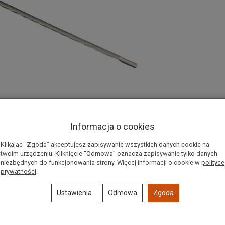
Informacja o cookies
Klikając “Zgoda” akceptujesz zapisywanie wszystkich danych cookie na
twoim urządzeniu. Kliknięcie “Odmowa” oznacza zapisywanie tylko danych
niezbędnych do funkcjonowania strony. Więcej informacji o cookie w
polityce
0 mm, 3/8"
prywatności
.
eży dobrać średnicę pilnika okrągłego.
Ustawienia
Odmowa
Zgoda
 jest do łańcuchów o podziałce: