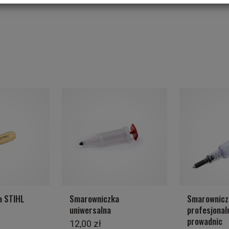
a STIHL
Smarowniczka
Smarownicz
uniwersalna
profesjonal
prowadnic
12,00 zł