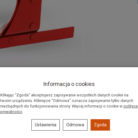
Informacja o cookies
Klikając “Zgoda” akceptujesz zapisywanie wszystkich danych cookie na
twoim urządzeniu. Kliknięcie “Odmowa” oznacza zapisywanie tylko danych
niezbędnych do funkcjonowania strony. Więcej informacji o cookie w
polityce
-018 prawy
prywatności
.
Ustawienia
Odmowa
Zgoda
 trzeba obejść pole i orać niezmiennie w tym samym