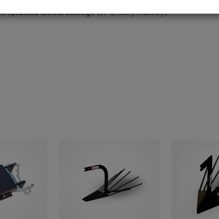
do łącznika uniwersalnego NT-3
, który musi być