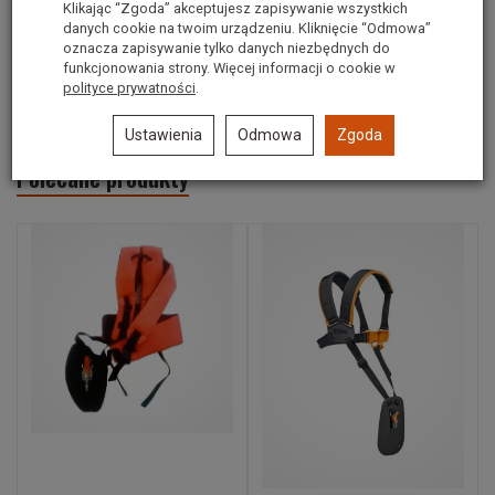
Podwójny pas nośny barkowy
Klikając “Zgoda” akceptujesz zapisywanie wszystkich
STIHL
danych cookie na twoim urządzeniu. Kliknięcie “Odmowa”
oznacza zapisywanie tylko danych niezbędnych do
funkcjonowania strony. Więcej informacji o cookie w
Numer producenta: 00007108800
polityce prywatności
.
Ustawienia
Odmowa
Zgoda
Polecane produkty